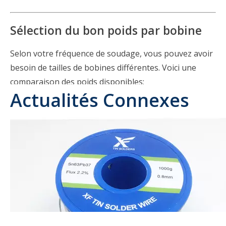
Sélection du bon poids par bobine
Selon votre fréquence de soudage, vous pouvez avoir
besoin de tailles de bobines différentes. Voici une
comparaison des poids disponibles:
Actualités Connexes
- Super fil de soudure 63 100gr
Convient pour
une utilisation occasionnelle ou
de petits projets
.
Compact et facile à stocker.
- Super fil de soudure 63 200gr
Une option de milieu de gamme pour
les
amateurs réguliers
.
Fournit un bon équilibre entre la quantité et la