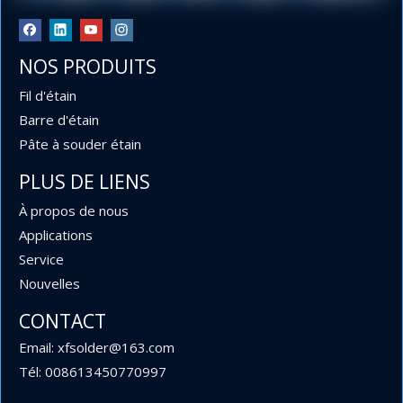
Rentable pour une utilisation industrielle ou
commerciale.
NOS PRODUITS
Fil d'étain
Barre d'étain
Pâte à souder étain
PLUS DE LIENS
À propos de nous
Applications
Service
Nouvelles
0,6 mm et 0,9 mm de diamètre 63 37 Fil à souder au
CONTACT
plomb en rouleaux de 454 g, 227 g et 100 g pour
Email: xfsolder@163.com
l'électronique
Tél: 008613450770997