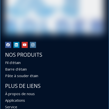
Fil à souder étain-plomb
Fil à souder étain
Fil à souder
Fil à souder plomb
Catégorie de Produit
NOS PRODUITS
Fil d'étain
Dernières nouvelles
Barre d'étain
Pâte à souder étain
PLUS DE LIENS
À propos de nous
Applications
Service