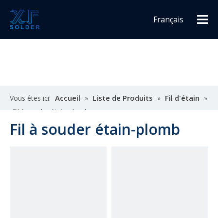
Français
Español
English
Accueil
Liste de Produits
Fil d'étain
Vous êtes ici:
»
»
»
Fil à souder étain-plomb
Fil à souder étain-plomb