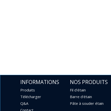
INFORMATIONS
NOS PRODUITS
Produits
Fil d'étain
Télécharger
Barre d'étain
Q&A
Pâte à souder étain
Contact