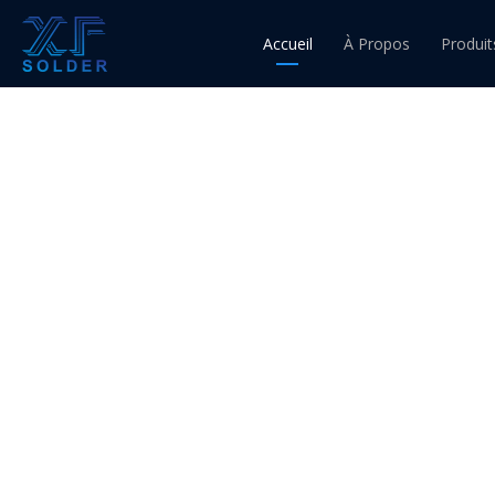
Vous êtes ici:
Accueil
»
Plan du site
Accueil
À Propos
Produit
Fil d'ét
Fil à 
Fil à 