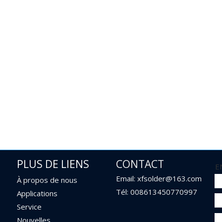
PLUS DE LIENS
CONTACT
E
Email: xfsolder@163.com
À propos de nous
Tél: 008613450770997
Applications
Service
Nouvelles