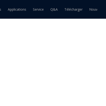
s
Applications
Service
Q&A
Télécharger
Nouvelles
ain
Barre d'étain
Pâte à souder étain
souder étain-plomb
Barre de soudure étain-plomb
Pâte à souder étain-plomb
souder sans plomb
Barre de soudure sans plomb
Pâte à souder sans plomb