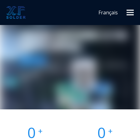
Français
Español
English
0
0
+
+