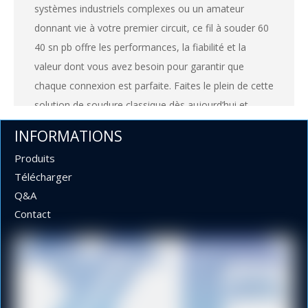
systèmes industriels complexes ou un amateur
donnant vie à votre premier circuit, ce fil à souder 60
40 sn pb offre les performances, la fiabilité et la
valeur dont vous avez besoin pour garantir que
chaque connexion est parfaite. Faites le plein de cette
solution de soudure classique dès aujourd’hui et
découvrez la différence que font les matériaux de
INFORMATIONS
qualité.
Produits
Télécharger
Q&A
Contact