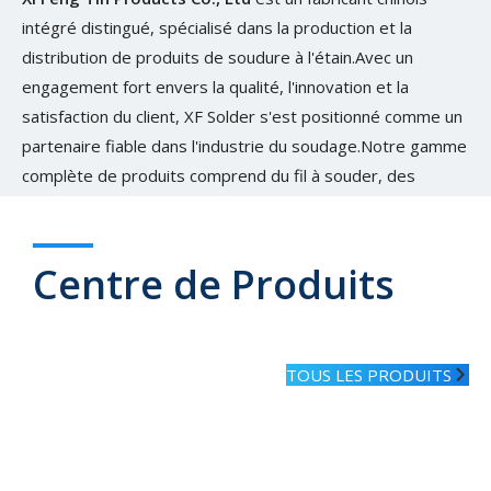
intégré distingué, spécialisé dans la production et la
distribution de produits de soudure à l'étain.Avec un
engagement fort envers la qualité, l'innovation et la
satisfaction du client, XF Solder s'est positionné comme un
partenaire fiable dans l'industrie du soudage.Notre gamme
complète de produits comprend du fil à souder, des
barres à souder et de la pâte à souder, répondant aux
divers besoins du secteur moderne de la fabrication
électronique et de la menuiserie métallique.
Centre de Produits
EN SAVOIR PLUS
TOUS LES PRODUITS