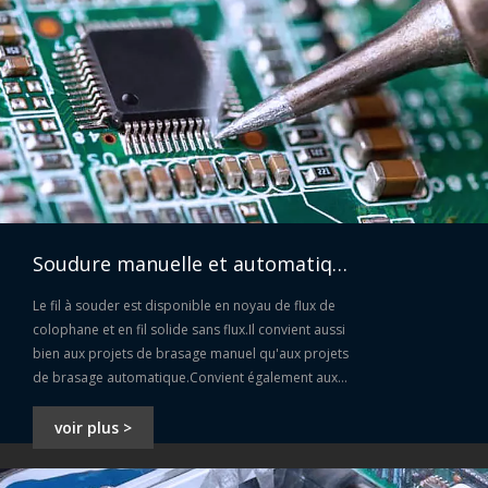
Barre de soudure étain-plomb Sn20Pb80 20 80
Soudure manuelle et automatique
Le fil à souder est disponible en noyau de flux de
colophane et en fil solide sans flux.Il convient aussi
bien aux projets de brasage manuel qu'aux projets
de brasage automatique.Convient également aux
bricoleurs ou aux travaux de réparation.
voir plus >
Barre de soudure étain-plomb Sn25Pb75 25 75