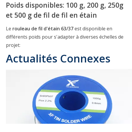
Poids disponibles: 100 g, 200 g, 250g
et 500 g de fil de fil en étain
Le
rouleau de fil d'étain 63/37
est disponible en
différents poids pour s'adapter à diverses échelles de
projet:
Actualités Connexes
1. 100g Rouleau de fil d'étain 63/37
Parfait pour
les petites réparations
et
l'utilisation des amateurs.
Compact et facile à stocker.
Rangeant pour
les tâches de soudage
occasionnelles
.
2. 200g Rouleau de fil d'étain 63/37
Une
option de milieu de gamme
pour les diyers