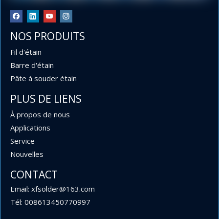
Réduit le besoin de remplacements fréquents.
Cost-efficace
pour la fabrication de PCB à grande
NOS PRODUITS
échelle.
Fil d'étain
Barre d'étain
Pâte à souder étain
PLUS DE LIENS
À propos de nous
Applications
Service
Nouvelles
0,6 mm et 0,9 mm de diamètre 63 37 Fil à souder au
CONTACT
plomb en rouleaux de 454 g, 227 g et 100 g pour
Email: xfsolder@163.com
l'électronique
Tél: 008613450770997