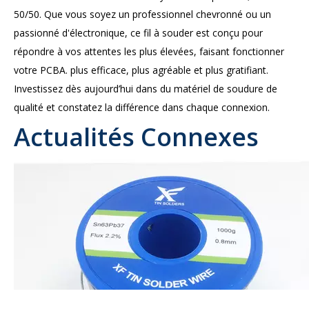
50/50. Que vous soyez un professionnel chevronné ou un
passionné d'électronique, ce fil à souder est conçu pour
répondre à vos attentes les plus élevées, faisant fonctionner
votre PCBA. plus efficace, plus agréable et plus gratifiant.
Investissez dès aujourd’hui dans du matériel de soudure de
qualité et constatez la différence dans chaque connexion.
Si vous recherchez un fournisseur ou un fabricant pour la
Actualités Connexes
soudure à noyau de colophane 0,032' 50/50 100g pour PCBA
en provenance de Chine, veuillez contacter notre équipe
commerciale.
Coordonnées:
E-mail:
xfsolder@gmail.com
ou
xfsolder@163.com
WhatsApp/Wechat : 008613450770997
50 50 soudure à noyau de colophane