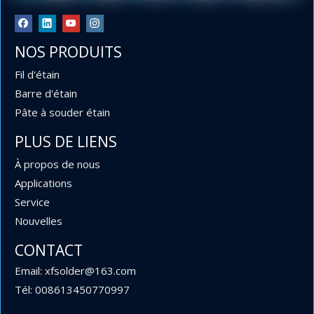
NOS PRODUITS
Fil d'étain
Barre d'étain
Pâte à souder étain
PLUS DE LIENS
À propos de nous
Applications
Service
Nouvelles
0,6 mm et 0,9 mm de diamètre 63 37 Fil à souder au
CONTACT
plomb en rouleaux de 454 g, 227 g et 100 g pour
Email: xfsolder@163.com
l'électronique
Tél: 008613450770997