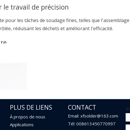
le travail de précision
ite pour les tâches de soudage fines, telles que l'assemblage
ée, réduisant les déchets et améliorant l'efficacité.
ure
udure de plomb 60 40
assure une excellente conductivité éle
s connexions électriques.
durables qui résistent à la contrainte mécanique, aux vibrati
tomobiles et industrielles.
PLUS DE LIENS
CONTACT
E
Email: xfsolder@163.com
À propos de nous
Tél: 008613450770997
Applications
ormément, assurant un flux lisse dans les articulations sans