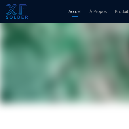
Accueil
À Propos
Produit
Fil d'ét
Fil à 
Fil à 