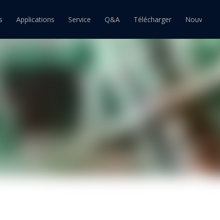
s
Applications
Service
Q&A
Télécharger
Nouvelles
ain
Barre d'étain
Pâte à souder étain
souder étain-plomb
Barre de soudure étain-plomb
Pâte à souder étain-plomb
souder sans plomb
Barre de soudure sans plomb
Pâte à souder sans plomb