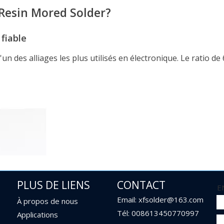
 Resin Mored Solder?
fiable
l'un des alliages les plus utilisés en électronique. Le ratio d
ne application facile
s articulations de soudure solides
par rapport aux alternatives sans plomb
e propre et efficace
 1,6 mm
comprend un flux intégré qui:
es
PLUS DE LIENS
CONTACT
iculations lisses
E
Email: xfsolder@163.com
À propos de nous
Tél: 008613450770997
Applications
sants SMD