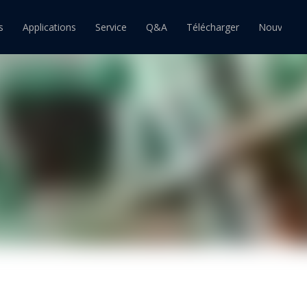
s
Applications
Service
Q&A
Télécharger
Nouvelles
ain
Barre d'étain
Pâte à souder étain
souder étain-plomb
Barre de soudure étain-plomb
Pâte à souder étain-plomb
souder sans plomb
Barre de soudure sans plomb
Pâte à souder sans plomb