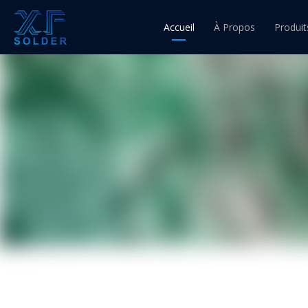
Accueil
À Propos
Produit
Fil d'ét
Fil à 
Fil à 