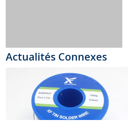
Actualités Connexes
Utilisations idéales de la soudure à l'argent à noyau
de colophane sans plomb SAC305 0,8 mm 500