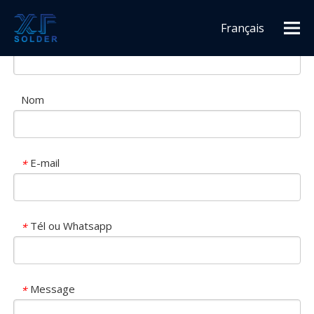
Demande de produit
Français
Nom de l'entreprise
Español
English
Nom
E-mail
*
Tél ou Whatsapp
*
Message
*