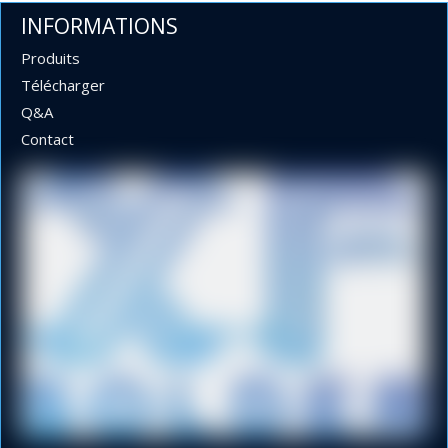
Soudure fourrée sans plomb 1,3 mm
INFORMATIONS
Produits
Télécharger
Q&A
Contact
Diamètres de 1,0 mm, 1,2 mm, 1,6 mm et 2,0 mm 63 37
Sn Pb à souder dans une bobine de 1 kg pour lumières LED