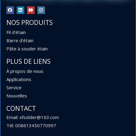
NOS PRODUITS
Fil d'étain
Barre d'étain
Pâte à souder étain
PLUS DE LIENS
À propos de nous
Applications
Service
Nouvelles
0,6 mm et 0,9 mm de diamètre 63 37 Fil à souder au
CONTACT
plomb en rouleaux de 454 g, 227 g et 100 g pour
Email: xfsolder@163.com
l'électronique
Tél: 008613450770997