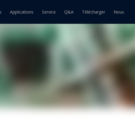
s
Applications
Service
Q&A
Télécharger
Nouvelles
ain
Barre d'étain
Pâte à souder étain
souder étain-plomb
Barre de soudure étain-plomb
Pâte à souder étain-plomb
souder sans plomb
Barre de soudure sans plomb
Pâte à souder sans plomb