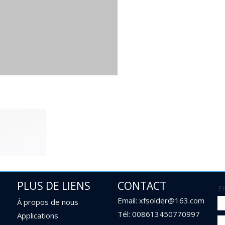
PLUS DE LIENS
CONTACT
E
Email: xfsolder@163.com
À propos de nous
Tél: 008613450770997
Applications