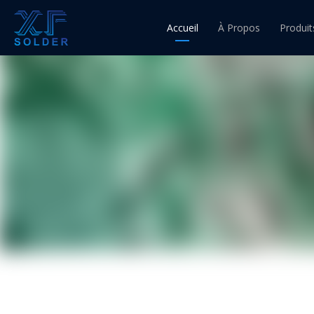
Accueil
À Propos
Produit
Fil d'ét
Fil à 
Fil à 