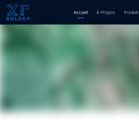
Accueil
À Propos
Produit
Fil d'ét
Fil à 
Fil à 