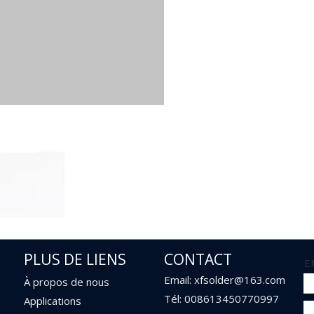
PLUS DE LIENS
CONTACT
E
Email: xfsolder@163.com
À propos de nous
Tél: 008613450770997
Applications