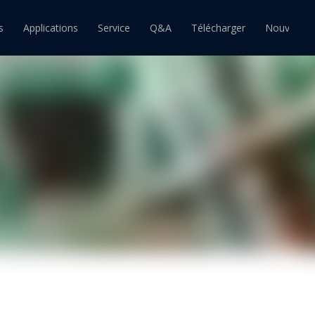
s
Applications
Service
Q&A
Télécharger
Nouvelles
ain
Barre d'étain
Pâte à souder étain
souder étain-plomb
Barre de soudure étain-plomb
Pâte à souder étain-plomb
souder sans plomb
Barre de soudure sans plomb
Pâte à souder sans plomb