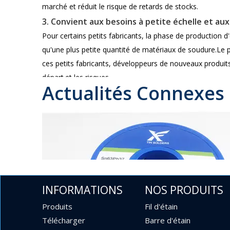
marché et réduit le risque de retards de stocks.
3. Convient aux besoins à petite échelle et au
Pour certains petits fabricants, la phase de production 
qu'une plus petite quantité de matériaux de soudure.Le p
ces petits fabricants, développeurs de nouveaux produits
départ.et les risques.
Actualités Connexes
4. Réduire le gaspillage et les pertes
Dans le processus de production réel, en raison d'une o
grands rouleaux de fil d'étain, les petits rouleaux de fil 
faible, la perte de qualité provoquée par l'exposition à l
5. Stockage et gestion pratiques
Les petits rouleaux de fil d'étain 40 à 60 sont non seulem
ou importateurs disposant d'un espace de stockage limité,
INFORMATIONS
NOS PRODUITS
l'efficacité du stockage.
Produits
Fil d'étain
Conclusion
Télécharger
Barre d'étain