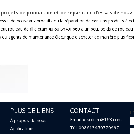
x projets de production et de réparation d'essais de nou
d'essai de nouveaux produits ou la réparation de certains produits éle
etit rouleau de fil d'étain 40 60 Sn40Pb60 a un petit poids de roulea
 ou agents de maintenance électrique d'acheter de manière plus flexib
pération imprudente ou d'autres facteurs, un gaspillage et une pert
à souder 40 à 60 permettent de mieux contrôler ce gaspillage et cette pe
ong terme des pièces inutilisées à l'environnement peut être réduite.
ent plus faciles à transporter et à déplacer, mais également plus facil
 le choix de petits rouleaux de fil d'étain peut permettre de mieux uti
PLUS DE LIENS
CONTACT
E
Email: xfsolder@163.com
À propos de nous
Tél: 008613450770997
Applications