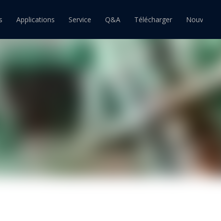
s
Applications
Service
Q&A
Télécharger
Nouvelles
ain
Barre d'étain
Pâte à souder étain
souder étain-plomb
Barre de soudure étain-plomb
Pâte à souder étain-plomb
souder sans plomb
Barre de soudure sans plomb
Pâte à souder sans plomb