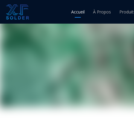
Accueil
À Propos
Produit
Fil d'ét
Fil à 
Fil à 