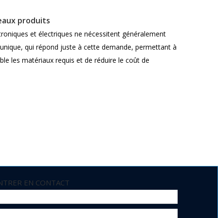
veaux produits
ctroniques et électriques ne nécessitent généralement
u unique, qui répond juste à cette demande, permettant à
le les matériaux requis et de réduire le coût de
e de matériaux de soudure peuvent survenir.Comparés aux
rte lors de l'utilisation.Le poids d'un seul rouleau étant
es à stocker et à gérer.Pour certains petits détaillants
liser les ressources d'espace limitées et d'améliorer
NTRER EN CONTACT