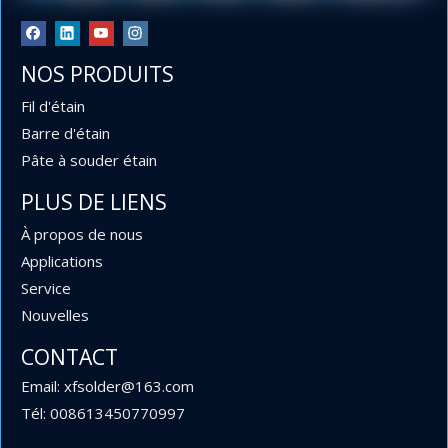
NOS PRODUITS
Fil d'étain
Barre d'étain
Pâte à souder étain
PLUS DE LIENS
À propos de nous
Applications
Service
Nouvelles
0,6 mm et 0,9 mm de diamètre 63 37 Fil à souder au
CONTACT
plomb en rouleaux de 454 g, 227 g et 100 g pour
Email: xfsolder@163.com
l'électronique
Tél: 008613450770997