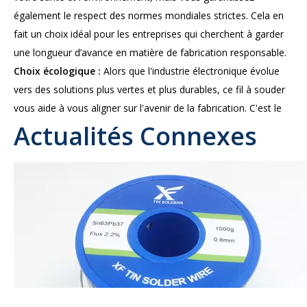
également le respect des normes mondiales strictes. Cela en
fait un choix idéal pour les entreprises qui cherchent à garder
une longueur d’avance en matière de fabrication responsable.
Choix écologique :
Alors que l'industrie électronique évolue
vers des solutions plus vertes et plus durables, ce fil à souder
vous aide à vous aligner sur l'avenir de la fabrication. C'est le
Actualités Connexes
choix idéal pour les consommateurs et les entreprises
soucieux de l'environnement qui cherchent à réduire leur
empreinte écologique.