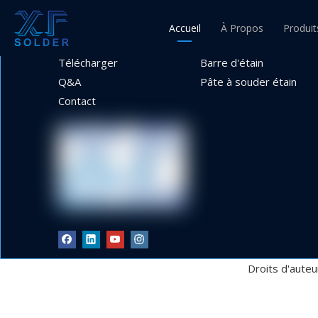
INFORMATIONS
NOS PRODUITS
Accueil
À Propos
Produit
Produits
Fil d'étain
Télécharger
Barre d'étain
Fil d'ét
Q&A
Pâte à souder étain
Contact
Fil à 
Fil à 
Droits d'auteu