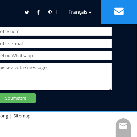
NTRER EN CONTACT
丨
Français
Contact
Español
English
Soumettre
dong
|
Sitemap
xfsolde