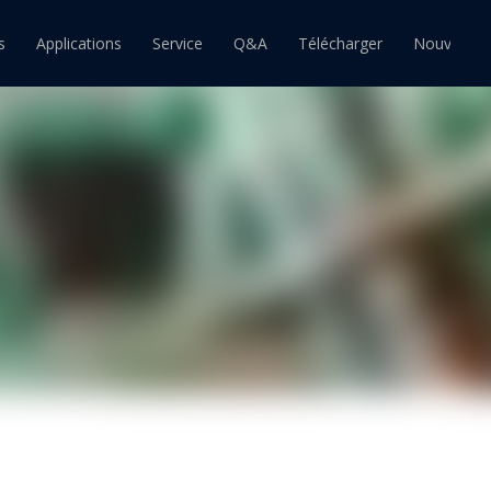
s
Applications
Service
Q&A
Télécharger
Nouvelles
ain
Barre d'étain
Pâte à souder étain
souder étain-plomb
Barre de soudure étain-plomb
Pâte à souder étain-plomb
souder sans plomb
Barre de soudure sans plomb
Pâte à souder sans plomb