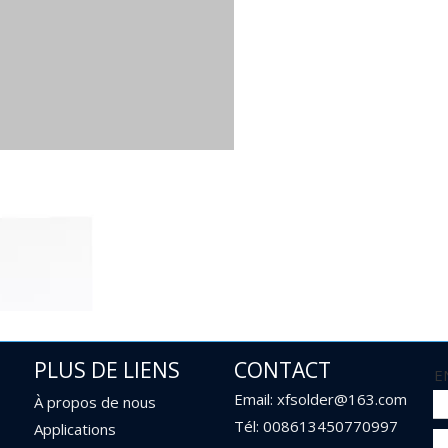
PLUS DE LIENS
CONTACT
E
Email: xfsolder@163.com
À propos de nous
Tél: 008613450770997
Applications