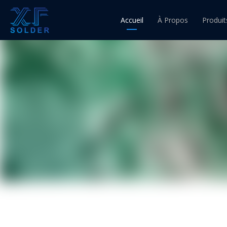
Accueil
À Propos
Produit
Fil d'ét
Fil à 
Fil à 