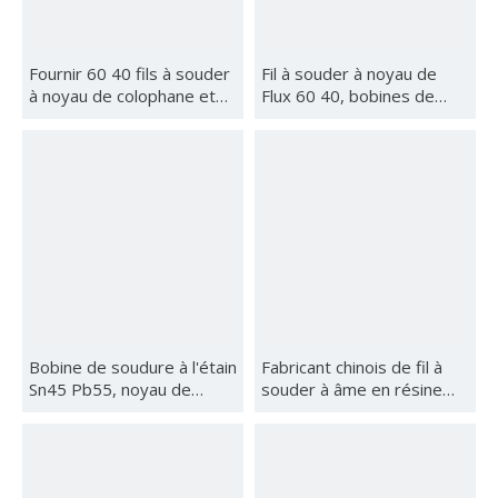
Fournir 60 40 fils à souder
Fil à souder à noyau de
à noyau de colophane et
Flux 60 40, bobines de
de plomb en étain en
250g et 500g de diamètre
bobine de 1 kg et de
1.2mm 1.6mm 2.3mm
diamètres de 0,5 mm, 0,8
3.25mm, vente en gros de
mm, 1 mm, 2 mm, 3 mm, à
haute qualité, pour le
une usine électronique
marché néo-zélandais
Bobine de soudure à l'étain
Fabricant chinois de fil à
Sn45 Pb55, noyau de
souder à âme en résine
colophane, 1mm de
40/60 500 g : Guide
diamètre, 250g, vente en
complet des diamètres de
gros: le choix idéal pour
0,7 mm à 3,2 mm pour les
l'électronique générale
applications de qualité