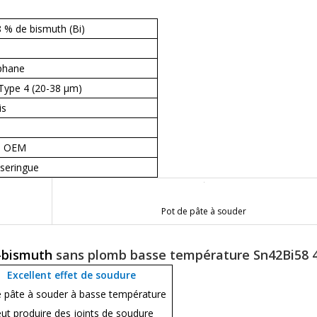
8 % de bismuth (Bi)
ophane
Type 4 (20-38 μm)
is
ce OEM
seringue
Pot de pâte à souder
n-bismuth
sans plomb
basse température Sn42Bi58 4
Excellent effet de soudure
e pâte à souder à basse température
ut produire des joints de soudure