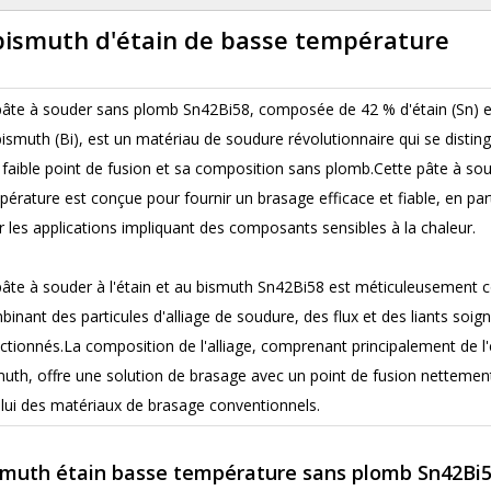
bismuth d'étain de basse température
pâte à souder sans plomb Sn42Bi58, composée de 42 % d'étain (Sn) 
ismuth (Bi), est un matériau de soudure révolutionnaire qui se distin
 faible point de fusion et sa composition sans plomb.Cette pâte à so
érature est conçue pour fournir un brasage efficace et fiable, en part
 les applications impliquant des composants sensibles à la chaleur.
pâte à souder à l'étain et au bismuth Sn42Bi58 est méticuleusement 
inant des particules d'alliage de soudure, des flux et des liants so
ctionnés.La composition de l'alliage, comprenant principalement de l'
muth, offre une solution de brasage avec un point de fusion nettement
elui des matériaux de brasage conventionnels.
bismuth étain basse température sans plomb Sn42Bi5