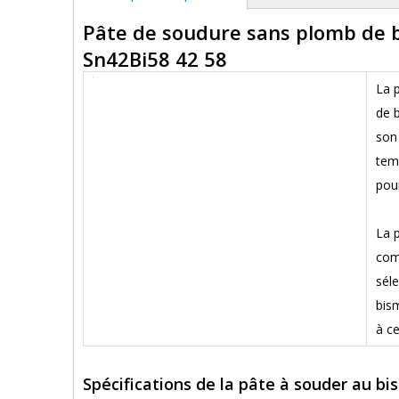
Pâte de soudure sans plomb de 
Sn42Bi58 42 58
La 
de b
son
temp
pour
La 
comb
séle
bis
à c
Spécifications de la pâte à souder au 