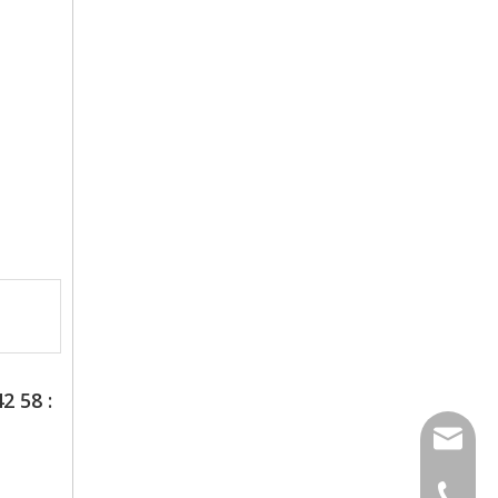
2 58 :
xfsolde
008613