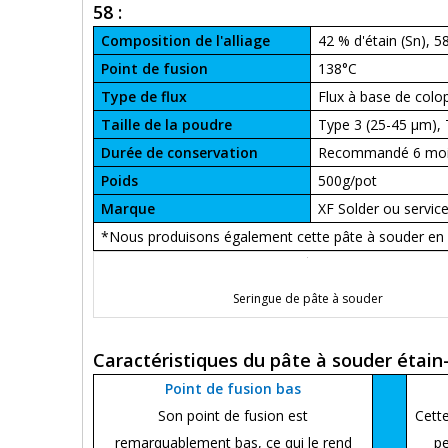
58 :
Composition de l'alliage
42 % d'étain (Sn), 5
Point de fusion
138°C
Type de flux
Flux à base de col
Taille de la poudre
Type 3 (25-45 μm), 
Durée de conservation
Recommandé 6 mo
Poids
500g/pot
Marque
XF Solder ou servi
*Nous produisons également cette pâte à souder en 
Seringue de pâte à souder
Caractéristiques du pâte à souder étai
Point de fusion bas
Son point de fusion est
Cett
remarquablement bas, ce qui le rend
pe