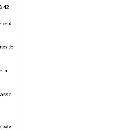
8 42
sément
rtes de
e la
basse
la pâte