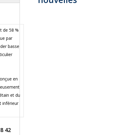
et de 58 %
gue par
uder basse
iculier
conçue en
igneusement
étain et du
 inférieur
8 42