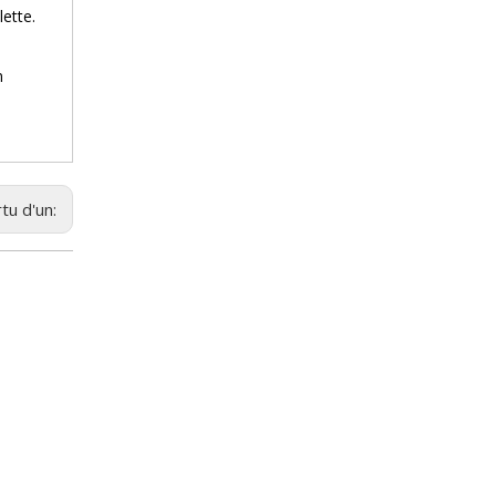
ette.
n
tu d'un: