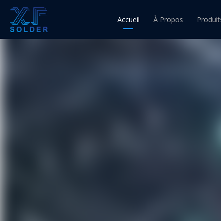
Accueil
À Propos
Produit
Fil d'ét
Fil à 
Fil à 