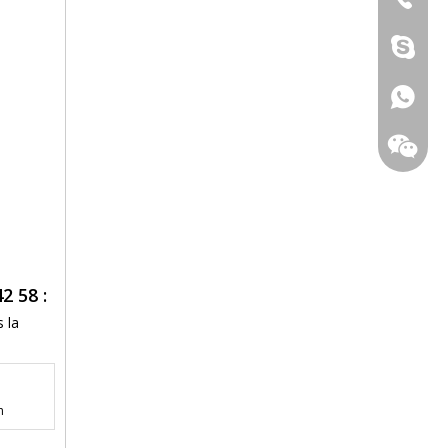
861345
008613
2 58 :
 la
n