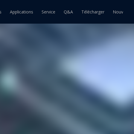
s
Applications
Service
Q&A
Télécharger
Nouvelles
ain
Barre d'étain
Pâte à souder étain
souder étain-plomb
Barre de soudure étain-plomb
Pâte à souder étain-plomb
souder sans plomb
Barre de soudure sans plomb
Pâte à souder sans plomb