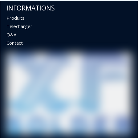
xfsolder@gmail.com
ou
xfsolder@163.com
INFORMATIONS
Produits
Télécharger
Pâte à souder sans plomb
Pâte de reballage IC
Q&A
pâte de reballage
Pâte à souder RoHS
Contact
Pâte à souder IC Reballing
pâte à souder sans plomb Rohs
Diamètres de 1,0 mm, 1,2 mm, 1,6 mm et 2,0 mm 63 37
Sn Pb à souder dans une bobine de 1 kg pour lumières LED