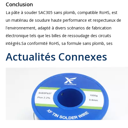
Conclusion
La pâte à souder SAC305 sans plomb, compatible RoHS, est
un matériau de soudure haute performance et respectueux de
l'environnement, adapté à divers scénarios de fabrication
électronique tels que les billes de ressoudage des circuits
intégrés.Sa conformité RoHS, sa formule sans plomb, ses
matériaux de haute qualité, sa bonne fluidité et ses propriétés
Actualités Connexes
anti-oxydantes en font un choix idéal pour la fabrication
électronique.Qu'il s'agisse d'améliorer l'efficacité de la
production ou de garantir la qualité des produits, cela peut
apporter une excellente expérience et une excellente valeur
aux utilisateurs.
Si vous recherchez un fabricant et fournisseur chinois de pâte
à souder SAC305 sans plomb conforme à la RoHS pour le
reballage des circuits intégrés, veuillez nous contacter.Notre
WhatsApp/Wechat : 008613450770997 ;Nos emails :