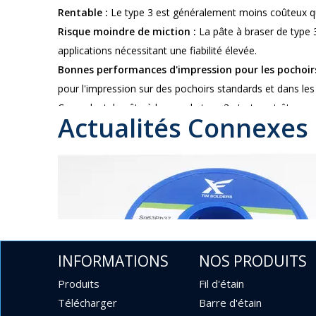
Rentable :
Le type 3 est généralement moins coûteux que 
Risque moindre de miction :
La pâte à braser de type 
applications nécessitant une fiabilité élevée.
Bonnes performances d'impression pour les pochoir
pour l'impression sur des pochoirs standards et dans le
Cependant, la pâte à braser de type 3 n'est peut-être p
Actualités Connexes
grande taille de particules limite sa capacité à passer 
haute densité.
Pâte à souder de type 4 (Type 4) (63 % d'étain
La pâte à souder de type 4 (63 % d'étain et 37 % de plom
applications à pas plus fin. Les principaux avantages de l
Qualité d'impression améliorée pour les composants
Les particules plus petites permettent une meilleure cou
INFORMATIONS
NOS PRODUITS
Billes de soudure réduites :
La répartition plus fine des
Libération améliorée du pochoir dans les ouvertures 
Produits
Fil d'étain
application plus précise de la pâte à souder dans les con
Télécharger
Barre d'étain