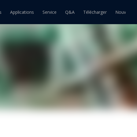
s
Applications
Service
Q&A
Télécharger
Nouvelles
ain
Barre d'étain
Pâte à souder étain
souder étain-plomb
Barre de soudure étain-plomb
Pâte à souder étain-plomb
souder sans plomb
Barre de soudure sans plomb
Pâte à souder sans plomb