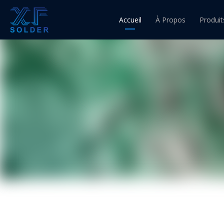
Accueil
À Propos
Produit
Fil d'ét
Fil à 
Fil à 