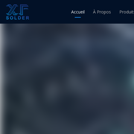
Accueil
À Propos
Produit
Fil d'ét
Fil à 
Fil à 