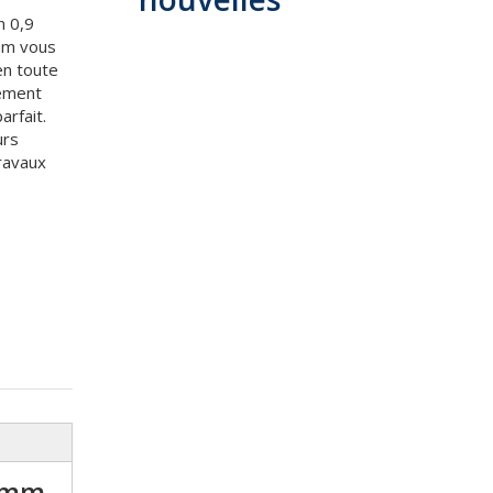
n 0,9
 mm vous
en toute
lement
rfait.
urs
travaux
6 mm