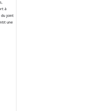
s,
rt à
 du joint
ntit une