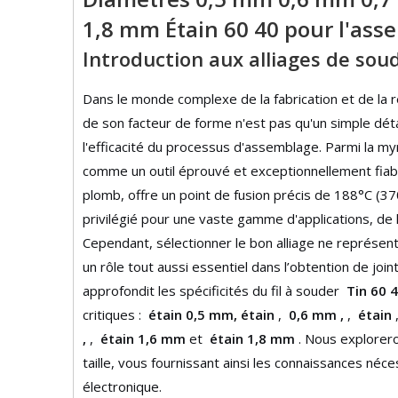
1,8 mm Étain 60 40 pour l'ass
Introduction aux alliages de soud
Dans le monde complexe de la fabrication et de la r
de son facteur de forme n'est pas qu'un simple détail 
l'efficacité du processus d'assemblage. Parmi la my
comme un outil éprouvé et exceptionnellement fiabl
plomb, offre un point de fusion précis de 188°C (370
privilégié pour une vaste gamme d'applications, de 
Cependant, sélectionner le bon alliage ne représente
un rôle tout aussi essentiel dans l’obtention de joi
approfondit les spécificités du fil à souder
Tin 60 
critiques :
étain 0,5 mm, étain
,
0,6 mm ,
,
étain
,
,
étain 1,6 mm
et
étain 1,8 mm
. Nous explorer
taille, vous fournissant ainsi les connaissances néc
électronique.