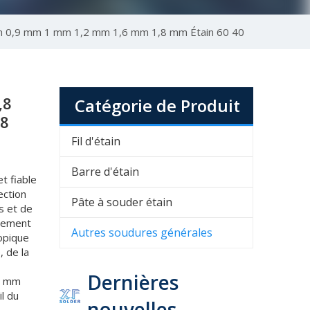
 0,9 mm 1 mm 1,2 mm 1,6 mm 1,8 mm Étain 60 40
,8
Catégorie de Produit
,8
Fil d'étain
Barre d'étain
t fiable
ection
Pâte à souder étain
s et de
quement
Autres soudures générales
copique
, de la
Dernières
,6 mm
l du
nouvelles