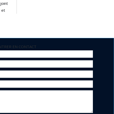
joint
 et
osé par
int, les
NTRER EN CONTACT
m
'outil
dure
oîtiers