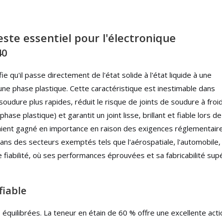
este essentiel pour l'électronique
40
fie qu'il passe directement de l'état solide à l'état liquide à une
ne phase plastique. Cette caractéristique est inestimable dans
oudure plus rapides, réduit le risque de joints de soudure à froid
e plastique) et garantit un joint lisse, brillant et fiable lors de
b aient gagné en importance en raison des exigences réglementair
ans des secteurs exemptés tels que l'aérospatiale, l'automobile,
te fiabilité, où ses performances éprouvées et sa fabricabilité sup
fiable
équilibrées. La teneur en étain de 60 % offre une excellente acti