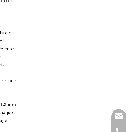
dure et
 et
résente
e
oix
dure joue
 1,2 mm
 chaque
xfsolde
lage
008613