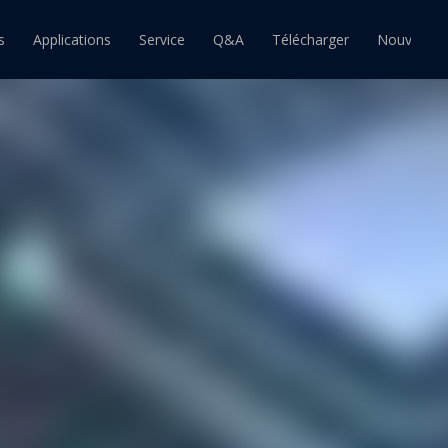
s
Applications
Service
Q&A
Télécharger
Nouvelles
ain
Barre d'étain
Pâte à souder étain
souder étain-plomb
Barre de soudure étain-plomb
Pâte à souder étain-plomb
souder sans plomb
Barre de soudure sans plomb
Pâte à souder sans plomb