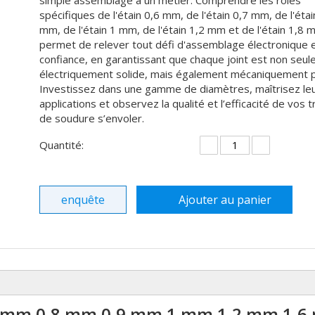
simple assemblage à un métier. Comprendre les rôles
spécifiques de l'étain 0,6 mm, de l'étain 0,7 mm, de l'étai
mm, de l'étain 1 mm, de l'étain 1,2 mm et de l'étain 1,8
permet de relever tout défi d'assemblage électronique 
confiance, en garantissant que chaque joint est non seu
électriquement solide, mais également mécaniquement pa
Investissez dans une gamme de diamètres, maîtrisez le
applications et observez la qualité et l’efficacité de vos 
de soudure s’envoler.
Quantité:
enquête
Ajouter au panier
7 mm 0,8 mm 0,9 mm 1 mm 1,2 mm 1,